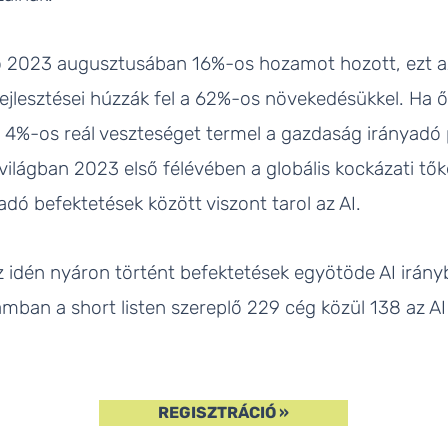
ó 2023 augusztusában 16%-os hozamot hozott, ezt a
ejlesztései húzzák fel a 62%-os növekedésükkel. Ha ő
 4%-os reál veszteséget termel a gazdaság irányadó p
ilágban 2023 első félévében a globális kockázati tők
dó befektetések között viszont tarol az AI.
z idén nyáron történt befektetések egyötöde AI irány
ban a short listen szereplő 229 cég közül 138 az AI 
REGISZTRÁCIÓ »