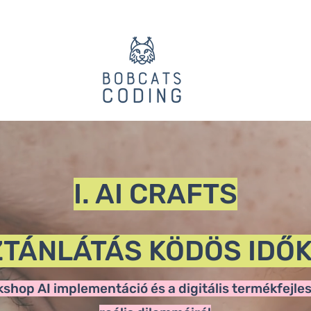
I. AI CRAFTS
ZTÁNLÁTÁS KÖDÖS IDŐ
shop AI im
ple
mentáció és a digitális termékfejle