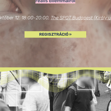
reális dilemmáiról
któber 12. 18:00-20:00,
The S
POT Budapest (Király u
REGISZTRÁCIÓ »
 CRAFTS?