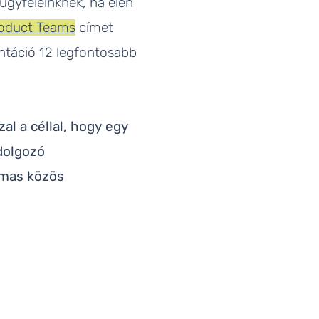
ügyfeleinknek, ha élen
Product Teams
címet
entáció 12 legfontosabb
al a céllal, hogy egy
dolgozó
lmas közös