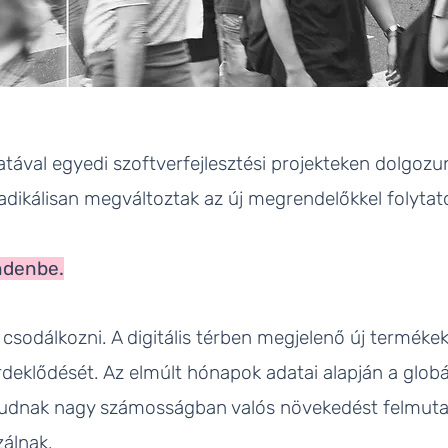
tával egyedi szoftverfejlesztési projekteken dolgo
dikálisan megváltoztak az új megrendelőkkel folytat
indenbe.
 csodálkozni. A digitális térben megjelenő új termékek
deklődését. Az elmúlt hónapok adatai alapján a globál
udnak nagy számosságban valós növekedést felmutatn
álnak.