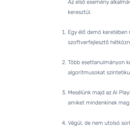
Az első esemény alkalm
keresztül.
Egy élő demó keretében m
szoftverfejlesztő hétköz
Több esettanulmányon ker
algoritmusokat szintetiku
Mesélünk majd az AI Play
amiket mindenkinek meg ke
Végül, de nem utolsó sor