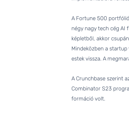
A Fortune 500 portfóli
négy nagy tech cég AI f
képletből, akkor csupán
Mindeközben a startup v
estek vissza. A megmara
A Crunchbase szerint a
Combinator S23 program
formáció volt.