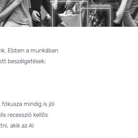
zunk. Ebben a munkában
ott beszélgetések:
 fókusza mindig is jól
is recesszió kellős
i, akik az AI