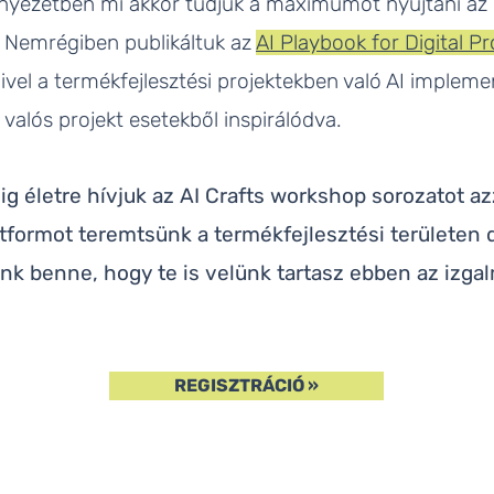
rnyezetben mi akkor tudjuk a maximumot nyújtani az 
. Nemrégiben publikáltuk az
AI Playbook for Digital 
ivel a termékfejlesztési projektekben való AI implem
 valós projekt esetekből inspirálódva.
 életre hívjuk az AI Crafts workshop sorozatot azz
atformot teremtsünk a termékfejlesztési területen 
k benne, hogy te is velünk tartasz ebben az izga
REGISZTRÁCIÓ »