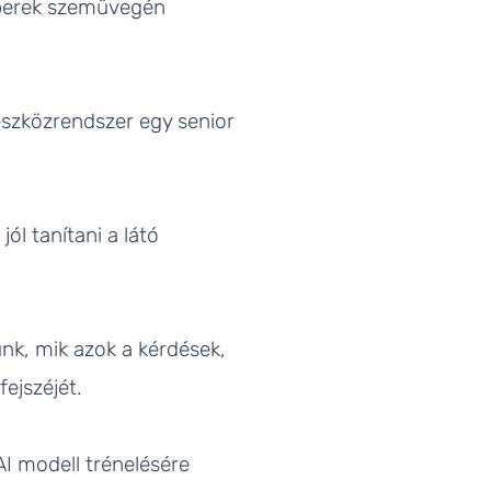
mberek szemüvegén
eszközrendszer egy senior
l tanítani a látó
nk, mik azok a kérdések,
ejszéjét.
AI modell trénelésére