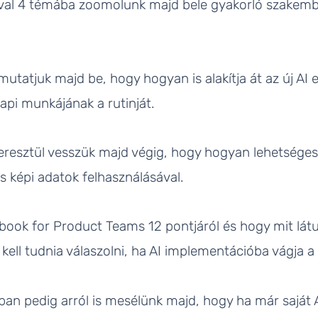
ával 4 témába zoomolunk majd bele gyakorló szake
utatjuk majd be, hogy hogyan is alakítja át az új AI 
napi munkájának a rutinját.
esztül vesszük majd végig, hogy hogyan lehetséges jó
s képi adatok felhasználásával.
book for Product Teams 12 pontjáról és hogy mit látu
ll tudnia válaszolni, ha AI implementációba vágja a f
ban pedig arról is mesélünk majd, hogy ha már saját 