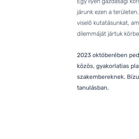
Egy ilyen gazdasági kö
járunk ezen a területen
viselő kutatásunkat, am
dilemmáját jártuk körbe
2023 októberében pedig
közös, gyakorlatias pl
szakembereknek. Bízun
tanulásban.