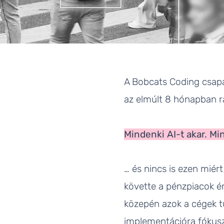
A Bobcats Coding csapa
az elmúlt 8 hónapban ra
Mindenki AI-t akar. M
… és nincs is ezen miért
követte a pénzpiacok ér
közepén azok a cégek t
implementációra fókusz