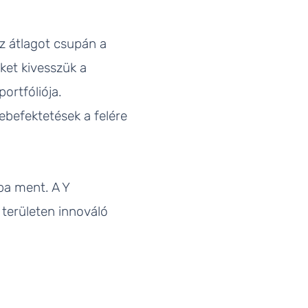
z átlagot csupán a
ket kivesszük a
ortfóliója.
ebefektetések a felére
ba ment. A Y
területen innováló